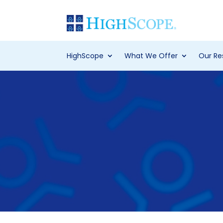
HighScope
What We Offer
Our Re