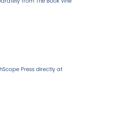
eparately from
The Book Vine
hScope Press directly at