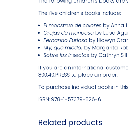
The following children’s books are
The five children’s books include:
El monstruo de colores
by Anna L
Orejas de mariposa
by Luisa Agui
Fernando Furioso
by Hiawyn Or
¡
Ay, que miedo!
by Margarita R
Sobre los insectos
by Cathryn Sill
If you are an international custom
800.40.PRESS to place an order.
To purchase individual books in thi
ISBN: 978-1-57379-826-6
Related products