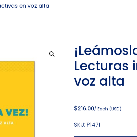
activas en voz alta
¡Leámoslo
Lecturas 
voz alta
$
216.00
/ Each (USD)
SKU:
P1471