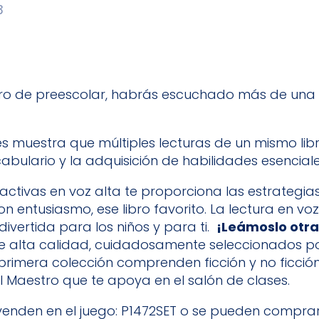
tro de preescolar, habrás escuchado más de una v
s muestra que múltiples lecturas de un mismo lib
bulario y la adquisición de habilidades esenciales
ractivas en voz alta te proporciona las estrategi
n entusiasmo, ese libro favorito. La lectura en vo
divertida para los niños y para ti.
¡Leámoslo otra
s de alta calidad, cuidadosamente seleccionados p
rimera colección comprenden ficción y no ficció
aestro que te apoya en el salón de clases.
se venden en el juego: P1472SET o se pueden compr