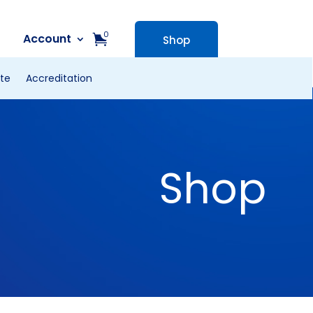
0
Account
Shop
te
Accreditation
Shop