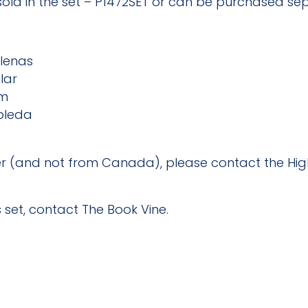
 sold in the set – P1472SET or can be purchased s
lenas
lar
am
obleda
er (and not from Canada), please contact the Hig
s set, contact
The Book Vine
.