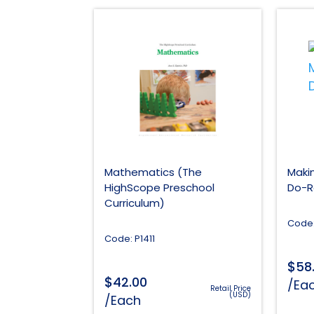
Mathematics (The
Maki
HighScope Preschool
Do-R
Curriculum)
Code:
Code: P1411
$
58
$
42.00
/Ea
Retail Price
(USD)
/Each