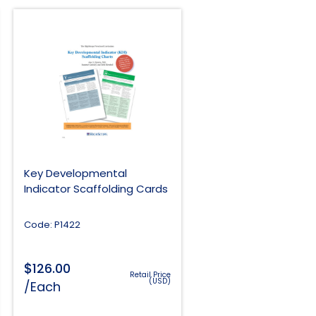
Key Developmental
Indicator Scaffolding Cards
Code: P1422
$
126.00
Retail Price
(USD)
/Each