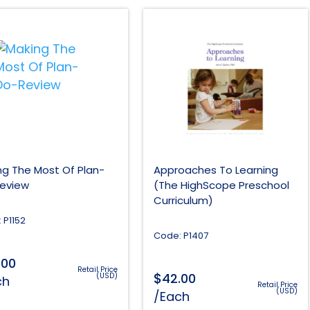
ng The Most Of Plan-
Approaches To Learning
eview
(The HighScope Preschool
Curriculum)
 P1152
Code: P1407
.00
Retail Price
$
42.00
(USD)
ch
Retail Price
(USD)
/Each