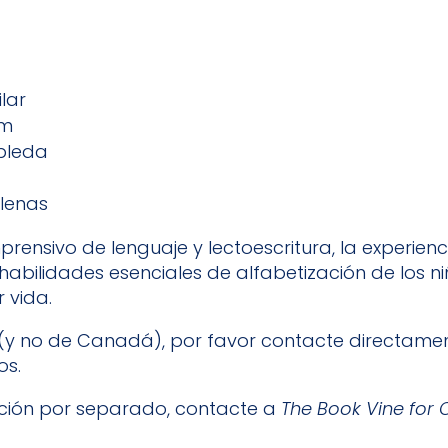
lar
am
bleda
lenas
nsivo de lenguaje y lectoescritura, la experienci
abilidades esenciales de alfabetización de los ni
 vida.
al (y no de Canadá), por favor contacte directame
os.
cción por separado, contacte a
The Book Vine for 